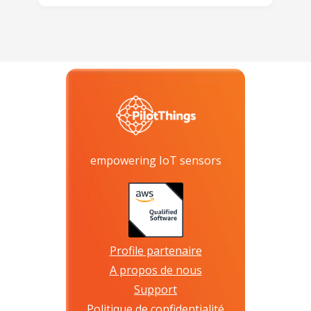
empowering IoT sensors
Profile partenaire
A propos de nous
Support
Politique de confidentialité