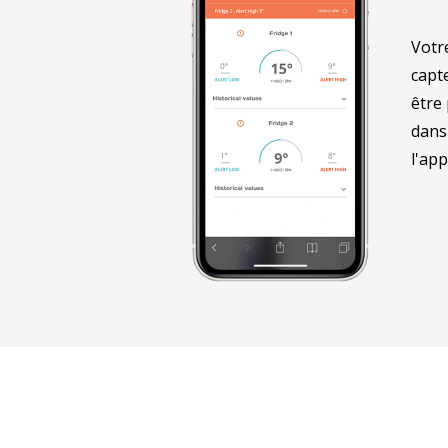
Votr
capt
être
dans
l'app