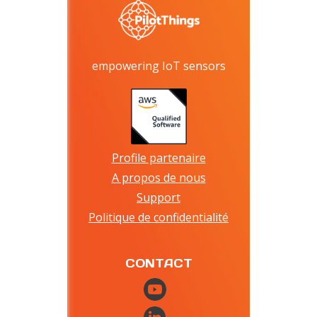
empowering IoT sensors
Profile partenaire
A propos de nous
Support
Politique de confidentialité
CONTACT