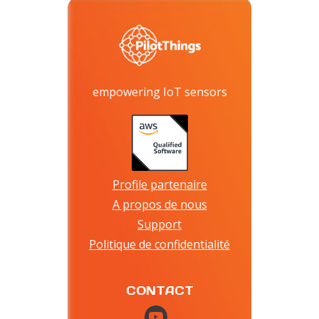
empowering IoT sensors
Profile partenaire
A propos de nous
Support
Politique de confidentialité
CONTACT